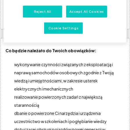
chętnie rozwijasz swoje umiejętności i chcesz
uczestniczyć w szkoleniach
Reject All
Accept All Cookies
dobrze odnajdujesz się pracując w zespole
Cookie Settings
Co będzie należało do Twoich obowiązków:
wykonywanie czynności związanych z eksploatacją i
naprawą samochodów osobowych zgodnie z Twoją
wiedzą i umiejętnościami, w zakresie usterek
elektrycznych i mechanicznych
realizowanie powierzonych zadań z największą
starannością
dbanie o powierzone Ci narzędzia i urządzenia
uczestnictwo w szkoleniach i pogłębianie wiedzy
dotyczącej obsługi pojazdów nowej generacji w