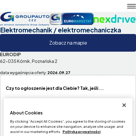
Elektromechanik / elektromechaniczka
Zobacz na mapie
EURODIP
62-035 Kórnik, Poznańska 2
data wygaśnięcia oferty:
2026.09.27
Czy to ogłoszenie jest dla Ciebie? Tak, jeśli...
posiadasz wiedzę z zakresu budowy i eksploatacji
samochodu
About Cookies
posiadasz umiejętność obsługi urządzeń
By clicking “Accept All Cookies”, you agree to the storing of cookies
on your device to enhance site navigation, analyze site usage, and
diagnostycznych
assist in our marketing efforts.
Polityka prywatności