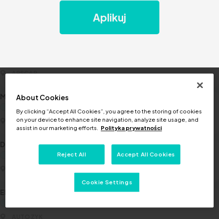
Elektromechanik / elektromechaniczka
Warsztat
Aplikuj
ACTIVE 2000
02-913 Warszawa, ul. Zielona 37D
Elektromechanik / elektromechaniczka
Warsztat
ARSCAR
05-090 RASZYN, Projektowana 1A
Mechanik / mechaniczka
About Cookies
Warsztat
By clicking “Accept All Cookies”, you agree to the storing of cookies
on your device to enhance site navigation, analyze site usage, and
OSKP STRZELNO
assist in our marketing efforts.
Polityka prywatności
88-320 Strzelno, ul. Zbożowa 4
Diagnosta / diagnostka
Reject All
Accept All Cookies
Warsztat
AUTO ZYK
62-070 Dąbrowa, ul. Bukowska 60
Cookie Settings
Elektromechanik / elektromechaniczka
Warsztat
AUTO ZYK