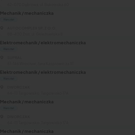
62-070 Dąbrowa, ul. Bukowska 60
Mechanik / mechaniczka
Warsztat
AUTOCOMPLEX SP. Z O.O.
88-­400 Żnin, ul. Gnieźnieńska 8
Elektromechanik / elektromechaniczka
Warsztat
SUPRAL
51-146 Wrocław, Jana Kasprowicza 111
Elektromechanik / elektromechaniczka
Warsztat
DWORCZAK
64-111 Targowisko, Targowisko 17A
Mechanik / mechaniczka
Warsztat
DWORCZAK
64-111 Targowisko, Targowisko 17A
Mechanik / mechaniczka