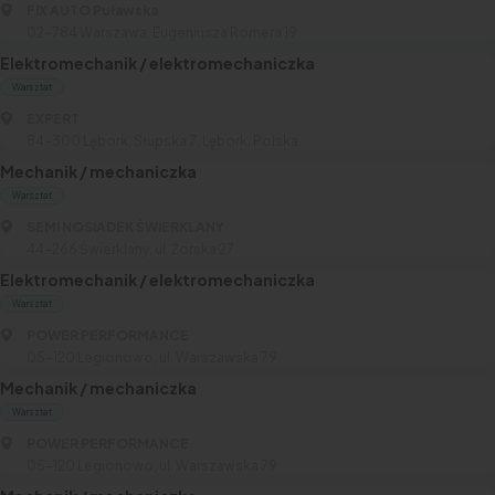
FIX AUTO Puławska
02-784 Warszawa, Eugeniusza Romera 19
Elektromechanik / elektromechaniczka
Warsztat
EXPERT
84-300 Lębork, Słupska 7, Lębork, Polska
Mechanik / mechaniczka
Warsztat
SEMI NOSIADEK ŚWIERKLANY
44-266 Świerklany, ul. Żorska 27
Elektromechanik / elektromechaniczka
Warsztat
POWER PERFORMANCE
05-120 Legionowo, ul. Warszawska 79
Mechanik / mechaniczka
Warsztat
POWER PERFORMANCE
05-120 Legionowo, ul. Warszawska 79