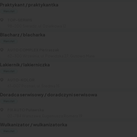
Praktykant / praktykantka
Warsztat
TOP-SERWIS
98-200 Sieradz, ul. Działkowa 12
Blacharz / blacharka
Warsztat
AUTO COMPLEX Pietraszak
62-300 Września, ul. Powidzka 27, Gutowo Małe
Lakiernik / lakierniczka
Warsztat
AUTO-KOLOR
61-007 Poznań, ul. Średnia 15
Doradca serwisowy / doradczyni serwisowa
Warsztat
FIX AUTO Puławska
02-784 Warszawa, Eugeniusza Romera 19
Wulkanizator / wulkanizatorka
Warsztat