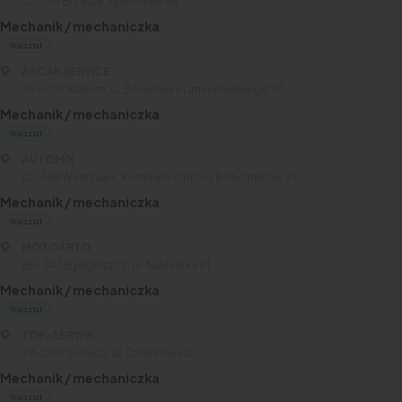
32-014 Brzezie, Łysokanie 118
Mechanik / mechaniczka
Warsztat
ASCAR SERVICE
26-600 Radom, ul. Bolesława Limanowskiego 97
Mechanik / mechaniczka
Warsztat
AUTOMIX
02-148 Warszawa, Komitetu Obrony Robotników 39
Mechanik / mechaniczka
Warsztat
MOTOARTO
85-347 Bydgoszcz, ul. Nakielska 81
Mechanik / mechaniczka
Warsztat
TOP-SERWIS
98-200 Sieradz, ul. Działkowa 12
Mechanik / mechaniczka
Warsztat