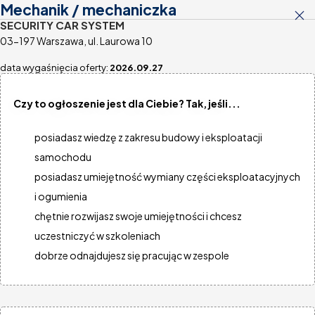
Mechanik / mechaniczka
SECURITY CAR SYSTEM
03-197 Warszawa, ul. Laurowa 10
data wygaśnięcia oferty:
2026.09.27
Wyszukiwarka
Pokaż mapę
Czy to ogłoszenie jest dla Ciebie? Tak, jeśli...
Mechanik / mechaniczka
posiadasz wiedzę z zakresu budowy i eksploatacji
Warsztat
MOTOSTREFA
samochodu
34-220 Maków Podhalański, ul. Wolności 102c
posiadasz umiejętność wymiany części eksploatacyjnych
Elektromechanik / elektromechaniczka
i ogumienia
Warsztat
chętnie rozwijasz swoje umiejętności i chcesz
CHROBAK AUTO SERWIS
uczestniczyć w szkoleniach
37-700 Przemyśl, ul. Sielecka 36
dobrze odnajdujesz się pracując w zespole
Elektromechanik / elektromechaniczka
Warsztat
AUTO-TOS
97-200 Tomaszów Mazowiecki, ul. Tamka 4