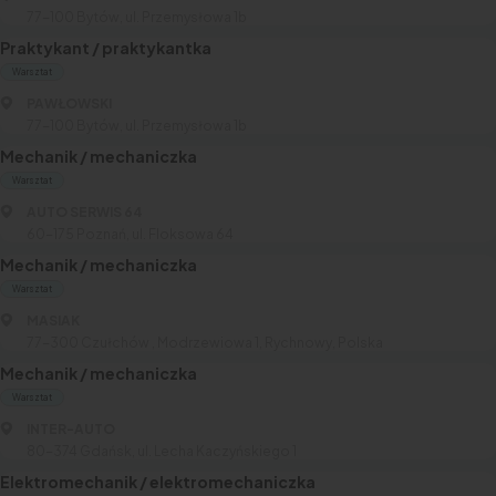
77-100 Bytów, ul. Przemysłowa 1b
Praktykant / praktykantka
Warsztat
PAWŁOWSKI
77-100 Bytów, ul. Przemysłowa 1b
Mechanik / mechaniczka
Warsztat
AUTO SERWIS 64
60-175 Poznań, ul. Floksowa 64
Mechanik / mechaniczka
Warsztat
MASIAK
77-300 Czułchów , Modrzewiowa 1, Rychnowy, Polska
Mechanik / mechaniczka
Warsztat
INTER-AUTO
80-374 Gdańsk, ul. Lecha Kaczyńskiego 1
Elektromechanik / elektromechaniczka