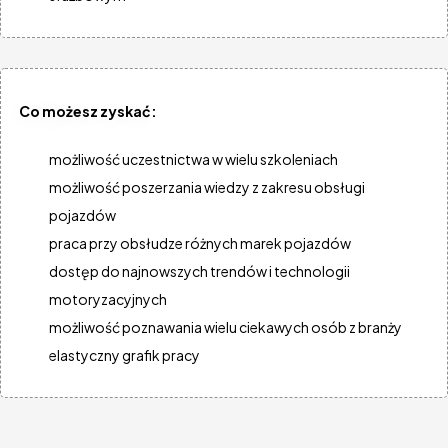
POLEWCZAK MECHANIKA I ELEKTROMECHANIKA
41-806 Zabrze, ul. Królowej Kingi 4
Mechanik / mechaniczka
Warsztat
POLEWCZAK MECHANIKA I ELEKTROMECHANIKA
Co możesz zyskać:
41-806 Zabrze, ul. Królowej Kingi 4
Elektromechanik / elektromechaniczka
możliwość uczestnictwa w wielu szkoleniach
Warsztat
możliwość poszerzania wiedzy z zakresu obsługi
NEJMAN SERWIS
pojazdów
09-401 Płock, ul. Portowa 10
praca przy obsłudze różnych marek pojazdów
Praktykant / praktykantka
dostęp do najnowszych trendów i technologii
Warsztat
motoryzacyjnych
NEJMAN SERWIS
09-401 Płock, ul. Portowa 10
możliwość poznawania wielu ciekawych osób z branży
Wulkanizator / wulkanizatorka
elastyczny grafik pracy
Warsztat
NEJMAN SERWIS
09-401 Płock, ul. Portowa 10