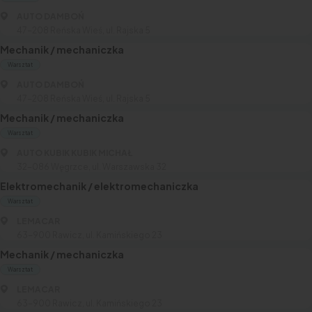
AUTO DAMBOŃ
47-208 Reńska Wieś, ul. Rajska 5
Mechanik / mechaniczka
Warsztat
AUTO DAMBOŃ
47-208 Reńska Wieś, ul. Rajska 5
Mechanik / mechaniczka
Warsztat
AUTO KUBIK KUBIK MICHAŁ
32-086 Węgrzce, ul. Warszawska 32
Elektromechanik / elektromechaniczka
Warsztat
LEMACAR
63-­900 Rawicz, ul. Kamińskiego 23
Mechanik / mechaniczka
Warsztat
LEMACAR
63-­900 Rawicz, ul. Kamińskiego 23