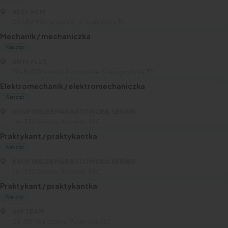
BEST ACM
05-816 Michałowice, ul. Rumuńska 31
Mechanik / mechaniczka
Warsztat
ANTA PLUS
78-500 Drawsko Pomorskie, Starogrodzka 37
Elektromechanik / elektromechaniczka
Warsztat
KNOP WALDEMAR AUTO MOBIL SERWIS
26-332 Sławno, Kozenin 49C
Praktykant / praktykantka
Warsztat
KNOP WALDEMAR AUTO MOBIL SERWIS
26-332 Sławno, Kozenin 49C
Praktykant / praktykantka
Warsztat
SKP TEAM
02-801 Warszawa, Puławska 427