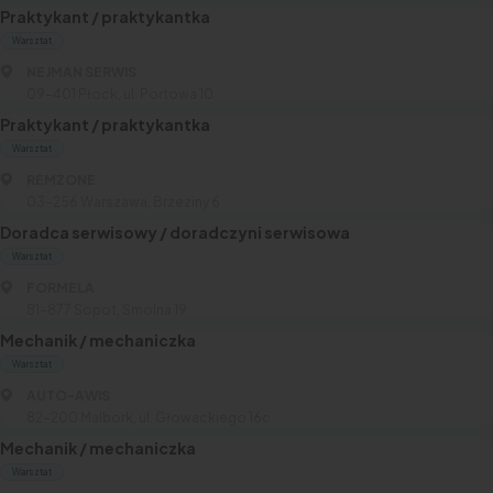
Praktykant / praktykantka
Warsztat
NEJMAN SERWIS
09-401 Płock, ul. Portowa 10
Praktykant / praktykantka
Warsztat
REMZONE
03-256 Warszawa, Brzeziny 6
Doradca serwisowy / doradczyni serwisowa
Warsztat
FORMELA
81-877 Sopot, Smolna 19
Mechanik / mechaniczka
Warsztat
AUTO-AWIS
82-200 Malbork, ul. Głowackiego 16c
Mechanik / mechaniczka
Warsztat