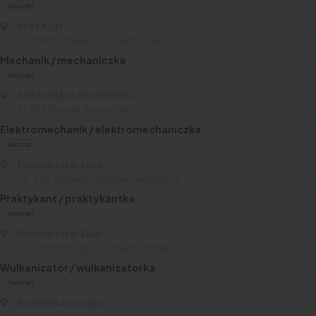
Warsztat
BEST ACM
05-816 Michałowice, ul. Rumuńska 31
Mechanik / mechaniczka
Warsztat
ATG TOMASZ GRABOWSKI
61-285 Poznań, Kurlandzka 7
Elektromechanik / elektromechaniczka
Warsztat
EuroWarsztat Zając
06-406 Opinogóra Górna, Pomorze 16
Praktykant / praktykantka
Warsztat
EuroWarsztat Zając
06-406 Opinogóra Górna, Pomorze 16
Wulkanizator / wulkanizatorka
Warsztat
EuroWarsztat Zając