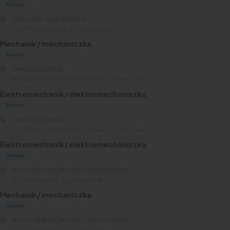
Warsztat
SECURITY CAR SYSTEM
03-197 Warszawa, ul. Laurowa 10
Mechanik / mechaniczka
Warsztat
MROCZKOWSKI
66-400 Gorzów Wielkopolski, ul Graniczna 24
Elektromechanik / elektromechaniczka
Warsztat
MROCZKOWSKI
66-400 Gorzów Wielkopolski, ul Graniczna 24
Elektromechanik / elektromechaniczka
Warsztat
AUTO CENTRUM JUSZCZYK DOROTA
32-014 Brzezie, Łysokanie 118
Mechanik / mechaniczka
Warsztat
AUTO CENTRUM JUSZCZYK DOROTA