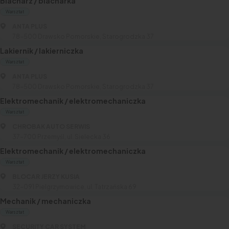
Blacharz / blacharka
Warsztat
ANTA PLUS
78-500 Drawsko Pomorskie, Starogrodzka 37
Lakiernik / lakierniczka
Warsztat
ANTA PLUS
78-500 Drawsko Pomorskie, Starogrodzka 37
Elektromechanik / elektromechaniczka
Warsztat
CHROBAK AUTO SERWIS
37-700 Przemyśl, ul. Sielecka 36
Elektromechanik / elektromechaniczka
Warsztat
BLOCAR JERZY KUSIA
32-091 Pielgrzymowice, ul. Tatrzańska 69
Mechanik / mechaniczka
Warsztat
SECURITY CAR SYSTEM