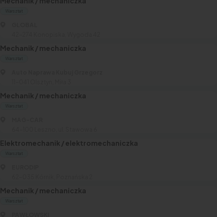
Mechanik / mechaniczka
Warsztat
GLOBAL
42-274 Konopiska, Wygoda 42
Mechanik / mechaniczka
Warsztat
Auto Naprawa Kubuj Grzegorz
11-041 Olsztyn, Miła 3
Mechanik / mechaniczka
Warsztat
MAG-CAR
64-100 Leszno, ul. Stawowa 6
Elektromechanik / elektromechaniczka
Warsztat
EURODIP
62-035 Kórnik, Poznańska 2
Mechanik / mechaniczka
Warsztat
PAWŁOWSKI