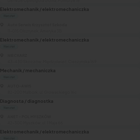
06-406 Opinogóra Górna, Pomorze 16
Elektromechanik / elektromechaniczka
Warsztat
Auto Serwis Krzysztof Szkoda
11-015 Olsztynek, Ameryka 3B
Elektromechanik / elektromechaniczka
Warsztat
NIECKARZ
43-430 Skoczów, Międzyświeć, Cieszyńska 169
Mechanik / mechaniczka
Warsztat
AUTO-AWIS
82-200 Malbork, ul. Głowackiego 16c
Diagnosta / diagnostka
Warsztat
ANET - POL MYSZKÓW
42-300 Myszków, ul. 1 Maja 66
Elektromechanik / elektromechaniczka
Warsztat