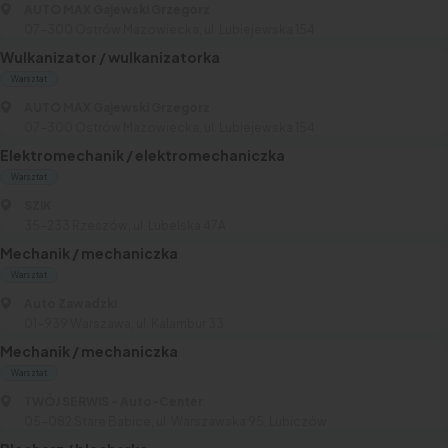
AUTO MAX Gajewski Grzegorz
07-300 Ostrów Mazowiecka, ul. Lubiejewska 154
Wulkanizator / wulkanizatorka
Warsztat
AUTO MAX Gajewski Grzegorz
07-300 Ostrów Mazowiecka, ul. Lubiejewska 154
Elektromechanik / elektromechaniczka
Warsztat
SZIK
35-233 Rzeszów, ul. Lubelska 47A
Mechanik / mechaniczka
Warsztat
Auto Zawadzki
01-939 Warszawa, ul. Kalambur 33
Mechanik / mechaniczka
Warsztat
TWÓJ SERWIS - Auto-Center
05-082 Stare Babice, ul. Warszawska 95, Lubiczów