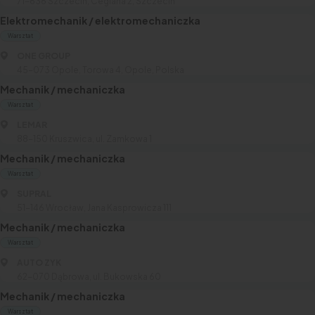
71-636 Szczecin, Ceglana 2, Szczecin
Elektromechanik / elektromechaniczka
Warsztat
ONE GROUP
45-073 Opole, Torowa 4, Opole, Polska
Mechanik / mechaniczka
Warsztat
LEMAR
88-150 Kruszwica, ul. Zamkowa 1
Mechanik / mechaniczka
Warsztat
SUPRAL
51-146 Wrocław, Jana Kasprowicza 111
Mechanik / mechaniczka
Warsztat
AUTO ZYK
62-070 Dąbrowa, ul. Bukowska 60
Mechanik / mechaniczka
Warsztat