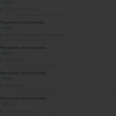
Warsztat
MADEJ AUTO SERWIS
42-310 Żarki, ul. Stanisława Moniuszki 71
Diagnosta / diagnostka
Warsztat
AUTO CENTRUM JUSZCZYK DOROTA
32-014 Brzezie, Łysokanie 118
Mechanik / mechaniczka
Warsztat
SKP TEAM
02-801 Warszawa, Puławska 427
Mechanik / mechaniczka
Warsztat
SPEC CARS
70-107 Szczecin, Milczańska 31d,
Mechanik / mechaniczka
Warsztat
DUDA Gaz Serwis