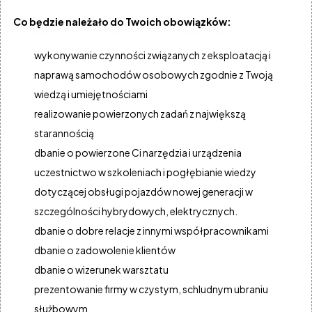
Diagnosta / diagnostka
Co będzie należało do Twoich obowiązków:
Warsztat
GLOBAL
wykonywanie czynności związanych z eksploatacją i
42-274 Konopiska, Wygoda 42
naprawą samochodów osobowych zgodnie z Twoją
Praktykant / praktykantka
wiedzą i umiejętnościami
Warsztat
realizowanie powierzonych zadań z największą
GLOBAL
42-274 Konopiska, Wygoda 42
starannością
Diagnosta / diagnostka
dbanie o powierzone Ci narzędzia i urządzenia
Warsztat
uczestnictwo w szkoleniach i pogłębianie wiedzy
MARCAR M. WOLAK
dotyczącej obsługi pojazdów nowej generacji w
32-840 Zakliczyn, ul. Ruchu Oporu 32
szczególności hybrydowych, elektrycznych.
Diagnosta / diagnostka
dbanie o dobre relacje z innymi współpracownikami
Warsztat
dbanie o zadowolenie klientów
POLEWCZAK MECHANIKA I ELEKTROMECHANIKA
41-806 Zabrze, ul. Królowej Kingi 4
dbanie o wizerunek warsztatu
Elektromechanik / elektromechaniczka
prezentowanie firmy w czystym, schludnym ubraniu
Warsztat
służbowym