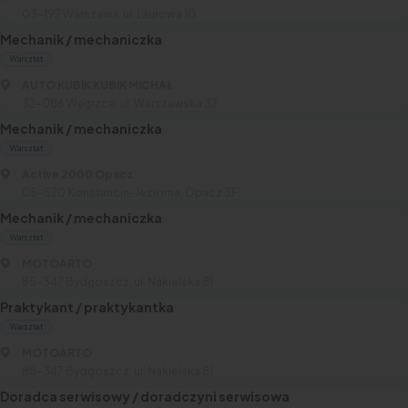
03-197 Warszawa, ul. Laurowa 10
Mechanik / mechaniczka
Warsztat
AUTO KUBIK KUBIK MICHAŁ
32-086 Węgrzce, ul. Warszawska 32
Mechanik / mechaniczka
Warsztat
Active 2000 Opacz
05-520 Konstancin-Jeziorna, Opacz 3F
Mechanik / mechaniczka
Warsztat
MOTOARTO
85-347 Bydgoszcz, ul. Nakielska 81
Praktykant / praktykantka
Warsztat
MOTOARTO
85-347 Bydgoszcz, ul. Nakielska 81
Doradca serwisowy / doradczyni serwisowa